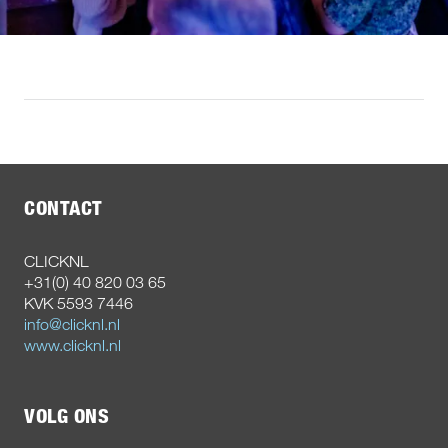
CONTACT
CLICKNL
+31(0) 40 820 03 65
KVK 5593 7446
info@clicknl.nl
www.clicknl.nl
VOLG ONS