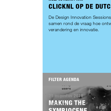
CLICKNL OP DE DUTC
De Design Innovation Sessions
samen rond de vraag hoe ontw
verandering en innovatie.
FILTER AGENDA
WAAR BEN JE NAAR OP ZOEK?
Lees
meer
21 augustus 2026
POWERED BY CLICKNL
MAKING THE
SYMBIOCENE