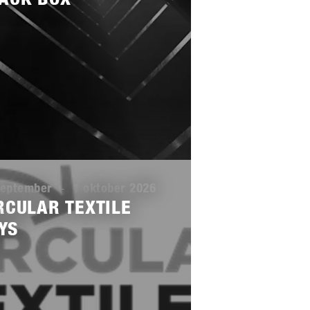
september
-
1 oktober 2026
RCULAR TEXTILE
YS