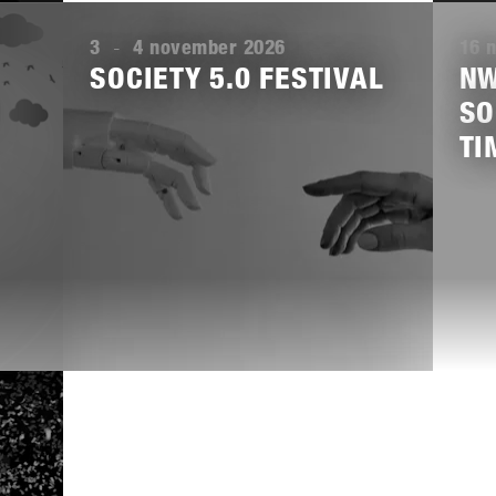
Lees
Lees
meer
meer
3
-
4 november 2026
16 
SOCIETY 5.0 FESTIVAL
NW
SO
TI