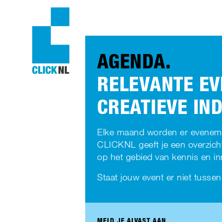
AGENDA.
RELEVANTE EV
CREATIEVE IN
Elke maand worden er evenemen
CLICKNL geeft je een overzich
op het gebied van kennis en inn
Staat jouw event er niet tusse
MELD JE ALVAST AAN