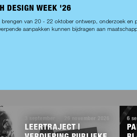
H DESIGN WEEK '26
 brengen van 20 - 22 oktober ontwerp, onderzoek en pr
erpende aanpakken kunnen bijdragen aan maatschappe
Lees
Lees
meer
meer
3 september
-
26 november 2026
6 s
O&T
CIRCULAIR TEXTIEL
KEM'S
LEERTRAJECT |
PA
VERDIEPING PUBLIEKE
BL