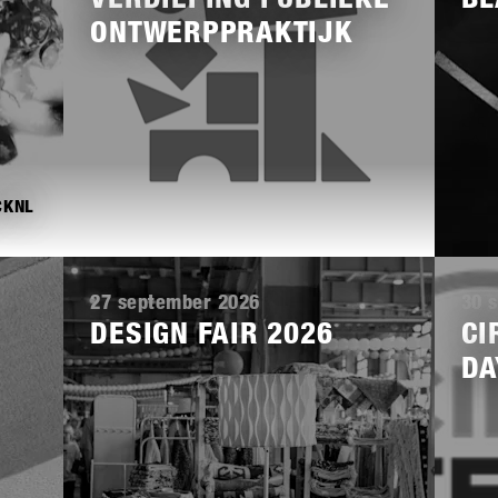
ONTWERPPRAKTIJK
CKNL
Lees
Lees
meer
meer
27 september 2026
30 
DESIGN FAIR 2026
CI
DA