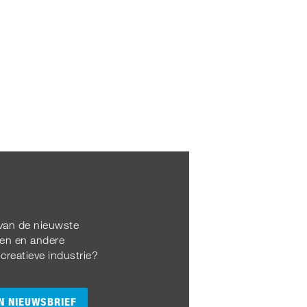
 van de nieuwste
en en andere
reatieve industrie?
N NIEUWSBRIEF