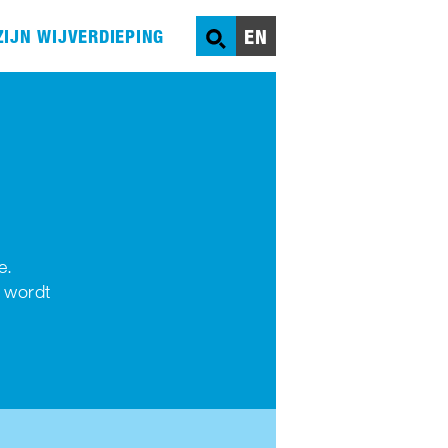
EN
ZIJN WIJ
VERDIEPING
ZOEK
e.
 wordt