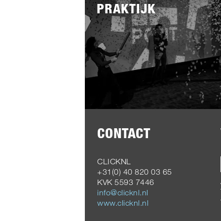
PRAKTIJK
CONTACT
CLICKNL
+31(0) 40 820 03 65
KVK 5593 7446
info@clicknl.nl
www.clicknl.nl