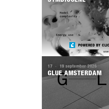
POWERED BY CLI
Lees
meer
17
-
19 september 2026
GLUE AMSTERDAM