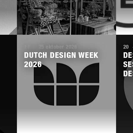
Lees
Lees
meer
meer
17
-
25 oktober 2026
20
DUTCH DESIGN WEEK
DE
2026
SE
DE