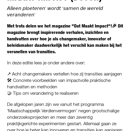
𝘈𝘭𝘭𝘦𝘦𝘯 𝘱𝘭𝘰𝘦𝘵𝘦𝘳𝘦𝘯’ 𝘸𝘰𝘳𝘥𝘵 ‘𝘴𝘢𝘮𝘦𝘯 𝘥𝘦 𝘸𝘦𝘳𝘦𝘭𝘥
𝘷𝘦𝘳𝘢𝘯𝘥𝘦𝘳𝘦𝘯’
Met trots delen we het magazine "Dat Maakt Impact"!🎉 Dit
magazine brengt inspirerende verhalen, inzichten en
handvatten over hoe je als changemaker, innovator of
beleidsmaker daadwerkelijk het verschil kan maken bij het
versnellen van transities.
In deze editie lees je onder andere over:
↗️ Acht changemakers vertellen hoe zij transities aanjagen
🛠️ Concrete voorbeelden van impactvolle praktische
handvatten en methoden
🤝 Tips om verandering te realiseren
De afgelopen jaren zijn we vanuit het programma
'Maatschappelijk Verdienvermogen' negen grootschalige
onderzoeksprojecten en meer dan zeventig
praktijkgerichte experimenten gestart. Allemaal gaan ze
over hoe je beter kan innoveren en transities kan aanjagen.